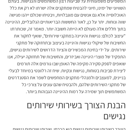
המשפיעים משמעותית על שביעות רצון המשתמשים והנגישות. בעולם
השוויוני של ימינו, חיוני להבטיח שמתקנים אלה ישרתו לא רק את כלל
האוכלוסייה אלא גם אנשים עם מוגבלויות, ויבטיחו שכולם ייהנו מגישה
שווה ונוחות. יתר על כן, לאור החששות הבריאותיים הגלובליים, ההיגיינה
בתוך חללים אלה מעולם לא הייתה חשובה יותר. מאמר זה, שכותרתו
"עיצוב לכולם: נגישות והיגיינה במתקני שירותים", שואף לחקור את
החשיבות של שיקולי נגישות והיגיינה בעיצוב ובתחזוקה של מתקני
שירותים. על ידי בחינת המכשירים והציוד הדרושים לשירותים נגישים,
התפקיד של מוצרי היגיינה ואביזרים, והחשיבות של תחזוקה יעילה, אנו
שואפים לספק סקירה מקיפה של האופן שבו גורמים אלה תורמים
ליצירת סביבות בטוחות, נגישות ונקיות. שיח זה רלוונטי במיוחד לבעלי
בניינים, למעצבים ולמנהלי מתקנים המחפשים לשפר את הסטנדרטים
של מתקני השירותים שלהם, ולהבטיח שהם עונים על צורכי כל
המשתמשים תוך שמירה על רמות ההיגיינה הגבוהות ביותר.
הבנת הצורך בשירותי שירותים
נגישים
הצורך בשירותי שירותים נגישים הוא הכרחי. שירותי שירותים נגישים