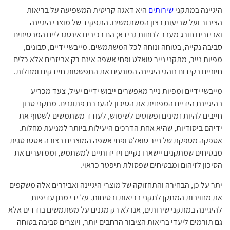
היגיינה במתקני
שירותים
היא דאגה קריטית המשפיעה על בריאות
הציבור ועל שביעות רצון המשתמשים. התפקיד של מוצרי היגיינה
ואביזרים חורג מעבר לנוחות גרידא; הם רכיבים אינטגרליים המבטיחים
סביבה נקייה, בטוחה ונוחה לכל המשתמשים. מייבשי ידיים, סבונים,
מפיות נייר, מתקני נייר טואלט ופחי אשפה אינם רק אביזרים אלא כלים
חיוניים בקידום נוהגי היגיינה המונעים את התפשטות חיידקים ומחלות.
מייבשי ידיים ומפיות נייר מאפשרים ייבוש ידיים יעיל, צעד מכריע
בהיגיינת הידיים המפחית את הסיכון להעברת פתוגנים. מתקני סבון
חייבים להיות זמינים ופשוטים לשימוש, לעודד משתמשים לשטוף את
ידיהם ביסודיות, שהיא אחת הדרכים היעילות ביותר למניעת מחלות.
אספקה מספקת של נייר טואלט ופחי אשפה המוצבים בצורה אסטרטגית
מבטיחים שמתקנים יישארו נקיים וידידותיים למשתמש, וממזערים את
הסיכון לזיהום ומבטיחים שפסולת תיפטר כראוי.
יתר על כן, הבחירה והתחזוקה של מוצרי היגיינה ואביזרים אלה משקפים
את מחויבות המתקן לתקני בריאות ובטיחות. על ידי מתן עדיפות
להיגיינה במתקני שירותים, אנו לא רק מגנים על משתמשים בודדים אלא
גם תורמים ליעדי בריאות הציבור הרחבים יותר, ויוצרים סביבה בטוחה