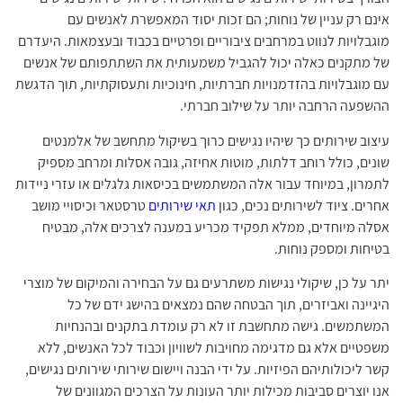
אינם רק עניין של נוחות; הם זכות יסוד המאפשרת לאנשים עם
מוגבלויות לנווט במרחבים ציבוריים ופרטיים בכבוד ובעצמאות. היעדרם
של מתקנים כאלה יכול להגביל משמעותית את השתתפותם של אנשים
עם מוגבלויות בהזדמנויות חברתיות, חינוכיות ותעסוקתיות, תוך הדגשת
ההשפעה הרחבה יותר על שילוב חברתי.
עיצוב שירותים כך שיהיו נגישים כרוך בשיקול מתחשב של אלמנטים
שונים, כולל רוחב דלתות, מוטות אחיזה, גובה אסלות ומרחב מספיק
לתמרון, במיוחד עבור אלה המשתמשים בכיסאות גלגלים או עזרי ניידות
אחרים. ציוד לשירותים נכים, כגון
תאי שירותים
טרסטאר וכיסויי מושב
אסלה מיוחדים, ממלא תפקיד מכריע במענה לצרכים אלה, מבטיח
בטיחות ומספק נוחות.
יתר על כן, שיקולי נגישות משתרעים גם על הבחירה והמיקום של מוצרי
היגיינה ואביזרים, תוך הבטחה שהם נמצאים בהישג ידם של כל
המשתמשים. גישה מתחשבת זו לא רק עומדת בתקנים ובהנחיות
משפטיים אלא גם מדגימה מחויבות לשוויון וכבוד לכל האנשים, ללא
קשר ליכולותיהם הפיזיות. על ידי הבנה ויישום שירותי שירותים נגישים,
אנו יוצרים סביבות מכילות יותר העונות על הצרכים המגוונים של