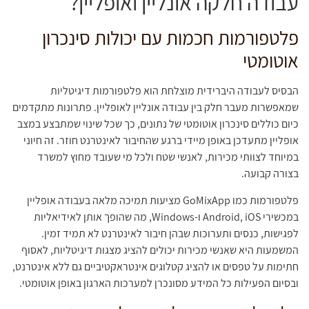
עבודה חלקה אונליין ואופליין?
פלטפורמות חכמות עם יכולות סינכרון
אוטומטי
הבסיס לעבודה היברידית מוצלחת הוא פלטפורמות דיגיטליות
שמאפשרות מעבר חלק בין עבודה אונליין לאופליין. פתרונות מתקדמים
כיום כוללים סינכרון אוטומטי של נתונים, כך שכל שינוי שמתבצע במצב
אופליין מתעדכן באופן מיידי ברגע שהחיבור לאינטרנט חוזר. זה חיוני
במיוחד לצוותי מכירות, לאנשי שטח ולכל מי שעובד מחוץ למשרד
בצורה קבועה.
פלטפורמות כמו GoMixApp מציעות תמיכה מלאה בעבודה אופליין
במכשירי Android, iOS ו-Windows, מה שהופך אותן לאידיאליות
לפגישות, כנסים ותערוכות שבהן חיבור לאינטרנט לא תמיד זמין.
המשמעות היא שאנשי מכירות יכולים להציג מצגות דיגיטליות, לאסוף
חתימות על טפסים או להציג קטלוגים אינטראקטיביים גם ללא אינטרנט,
ובסיום הפעילות כל המידע מסונכרן למערכות הארגון באופן אוטומטי.