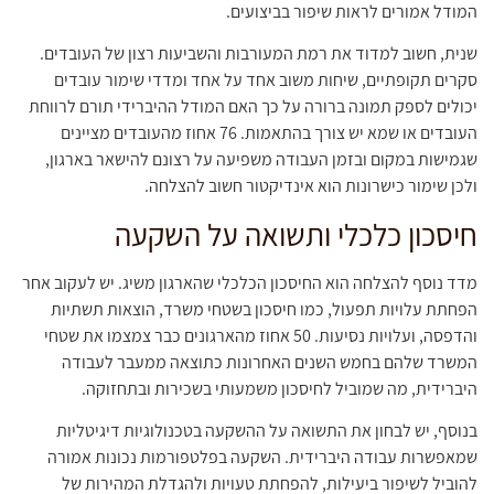
המודל אמורים לראות שיפור בביצועים.
שנית, חשוב למדוד את רמת המעורבות והשביעות רצון של העובדים.
סקרים תקופתיים, שיחות משוב אחד על אחד ומדדי שימור עובדים
יכולים לספק תמונה ברורה על כך האם המודל ההיברידי תורם לרווחת
העובדים או שמא יש צורך בהתאמות. 76 אחוז מהעובדים מציינים
שגמישות במקום ובזמן העבודה משפיעה על רצונם להישאר בארגון,
ולכן שימור כישרונות הוא אינדיקטור חשוב להצלחה.
חיסכון כלכלי ותשואה על השקעה
מדד נוסף להצלחה הוא החיסכון הכלכלי שהארגון משיג. יש לעקוב אחר
הפחתת עלויות תפעול, כמו חיסכון בשטחי משרד, הוצאות תשתיות
והדפסה, ועלויות נסיעות. 50 אחוז מהארגונים כבר צמצמו את שטחי
המשרד שלהם בחמש השנים האחרונות כתוצאה ממעבר לעבודה
היברידית, מה שמוביל לחיסכון משמעותי בשכירות ובתחזוקה.
בנוסף, יש לבחון את התשואה על ההשקעה בטכנולוגיות דיגיטליות
שמאפשרות עבודה היברידית. השקעה בפלטפורמות נכונות אמורה
להוביל לשיפור ביעילות, להפחתת טעויות ולהגדלת המהירות של